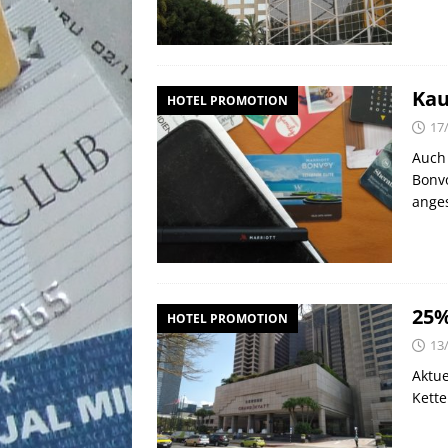
Kau
HOTEL PROMOTION
17
Auch 
Bonvo
ange
25%
HOTEL PROMOTION
13
Aktue
Kette