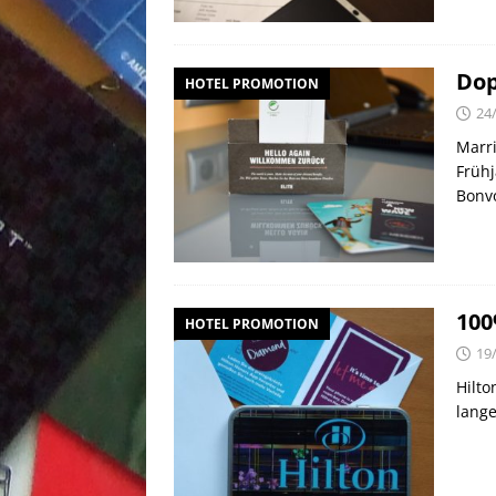
Dop
HOTEL PROMOTION
24
Marri
Frühj
Bonvo
100
HOTEL PROMOTION
19
Hilto
lange