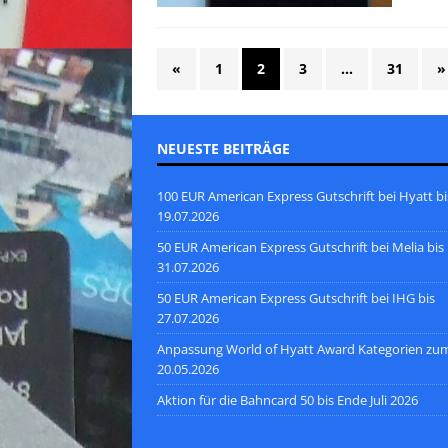
«
1
2
3
…
31
»
NEUESTE BEITRÄGE
100 EUR American Express Gutschrift bei Hyatt bi
19.07.2026
50 EUR American Express Gutschrift bei Melia bis
31.07.2026
50 EUR American Express Gutschrift bei IHG bis
27.07.2026
Anpassung World of Hyatt Award Kategorien zu
20.05.2026
Aktion für die Bahncard 50 bis Ende Juli 2026