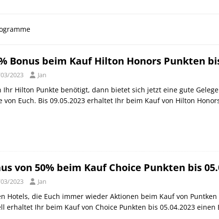
orld of Hyatt Award Kategorien zum 20.05.2026
HOTEL NEWS
ie Bahncard 50 bis Ende Juli 2026
SCHIENE
programme
ican Express Gutschrift bei Hyatt bis 19.07.2026
AMERICAN
% Bonus beim Kauf Hilton Honors Punkten bis
/03/2023
Jan
Ihr Hilton Punkte benötigt, dann bietet sich jetzt eine gute Geleg
e von Euch. Bis 09.05.2023 erhaltet Ihr beim Kauf von Hilton Hon
us von 50% beim Kauf Choice Punkten bis 05.
/03/2023
Jan
n Hotels, die Euch immer wieder Aktionen beim Kauf von Puntken 
ll erhaltet Ihr beim Kauf von Choice Punkten bis 05.04.2023 ein