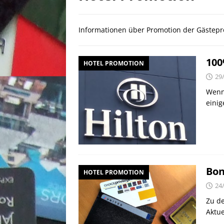
[ 25/04/2026 ]
Anpassung W
[ 04/04/2026 ]
Aktion für d
Informationen über Promotion der Gäste
[ 21/05/2026 ]
100 EUR Amer
EXPRESS
100
HOTEL PROMOTION
29
Wenn 
einig
Bon
HOTEL PROMOTION
24
Zu de
Aktue