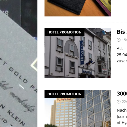
Bis
HOTEL PROMOTION
15
ALL –
25.04
zusa
300
HOTEL PROMOTION
22
Nachd
Journ
of Hy