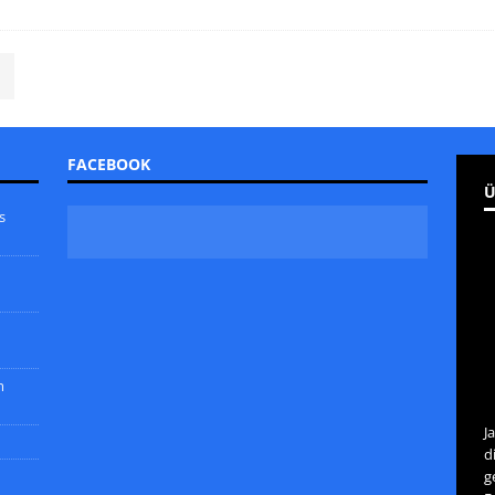
FACEBOOK
Ü
s
m
J
d
g