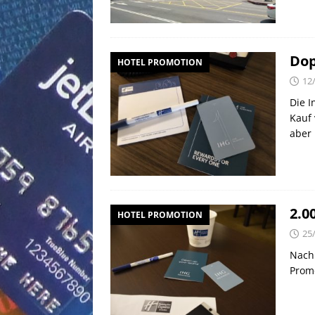
Dop
HOTEL PROMOTION
12
Die I
Kauf 
aber
2.0
HOTEL PROMOTION
25
Nach 
Promo