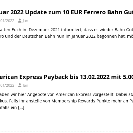
orld of Hyatt Award Kategorien zum 20.05.2026
HOTEL NEWS
uar 2022 Update zum 10 EUR Ferrero Bahn Gut
ie Bahncard 50 bis Ende Juli 2026
SCHIENE
/01/2022
Jan
ican Express Gutschrift bei Hyatt bis 19.07.2026
AMERICAN
atten Euch im Dezember 2021 informiert, dass es wieder Bahn Gut
ero und der Deutschen Bahn nun im Januar 2022 begonnen hat, mö
rican Express Payback bis 13.02.2022 mit 5.
/01/2022
Jan
haben wir hier Angebote von American Express vorgestellt. Dabei
kus. Falls Ihr anstelle von Membership Rewards Punkte mehr an Pa
hfalls ein
[…]