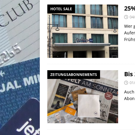
25%
HOTEL SALE
04
Wer g
Aufen
Früh
Bis
ZEITUNGSABONNEMENTS
01
Auch 
Abonn